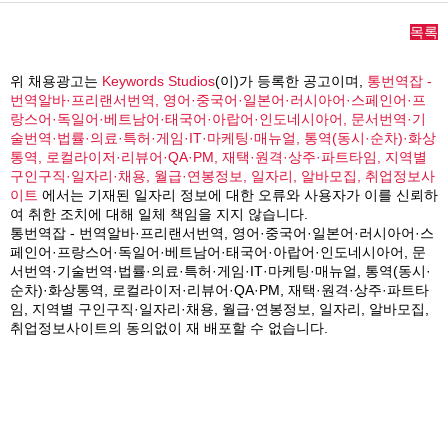
목록
위 채용광고는
Keywords Studios
(이)가 등록한 공고이며,
통번역잡 -
번역알바·프리랜서번역, 영어·중국어·일본어·러시아어·스페인어·프
랑스어·독일어·베트남어·태국어·아랍어·인도네시아어, 문서번역·기
술번역·법률·의료·특허·게임·IT·마케팅·매뉴얼, 통역(동시·순차)·화상
통역, 로컬라이저·리뷰어·QA·PM, 재택·원격·상주·파트타임, 지역별
구인구직·일자리·채용, 월급·연봉정보, 일자리, 알바모집, 취업정보사
이트
에서는 기재된 일자리 정보에 대한 오류와 사용자가 이를 신뢰하
여 취한 조치에 대해 일체 책임을 지지 않습니다.
통번역잡 - 번역알바·프리랜서번역, 영어·중국어·일본어·러시아어·스
페인어·프랑스어·독일어·베트남어·태국어·아랍어·인도네시아어, 문
서번역·기술번역·법률·의료·특허·게임·IT·마케팅·매뉴얼, 통역(동시·
순차)·화상통역, 로컬라이저·리뷰어·QA·PM, 재택·원격·상주·파트타
임, 지역별 구인구직·일자리·채용, 월급·연봉정보, 일자리, 알바모집,
취업정보사이트의 동의없이 재 배포할 수 없습니다.