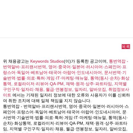
목록
위 채용광고는
Keywords Studios
(이)가 등록한 공고이며,
통번역잡 -
번역알바·프리랜서번역, 영어·중국어·일본어·러시아어·스페인어·프
랑스어·독일어·베트남어·태국어·아랍어·인도네시아어, 문서번역·기
술번역·법률·의료·특허·게임·IT·마케팅·매뉴얼, 통역(동시·순차)·화상
통역, 로컬라이저·리뷰어·QA·PM, 재택·원격·상주·파트타임, 지역별
구인구직·일자리·채용, 월급·연봉정보, 일자리, 알바모집, 취업정보사
이트
에서는 기재된 일자리 정보에 대한 오류와 사용자가 이를 신뢰하
여 취한 조치에 대해 일체 책임을 지지 않습니다.
통번역잡 - 번역알바·프리랜서번역, 영어·중국어·일본어·러시아어·스
페인어·프랑스어·독일어·베트남어·태국어·아랍어·인도네시아어, 문
서번역·기술번역·법률·의료·특허·게임·IT·마케팅·매뉴얼, 통역(동시·
순차)·화상통역, 로컬라이저·리뷰어·QA·PM, 재택·원격·상주·파트타
임, 지역별 구인구직·일자리·채용, 월급·연봉정보, 일자리, 알바모집,