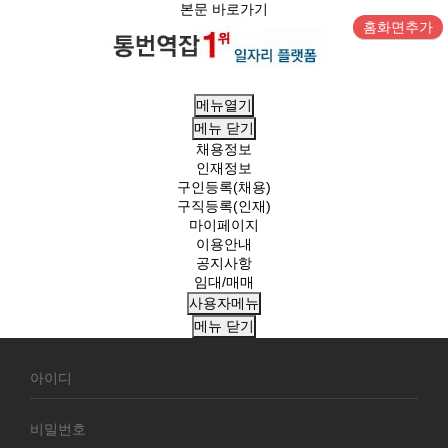
본문 바로가기
홈화면추가
메뉴열기
메뉴
닫기
채용정보
인재정보
구인등록(채용)
구직등록(인재)
마이페이지
이용안내
공지사항
임대/매매
사용자메뉴
메뉴
닫기
회
원
로
그
인