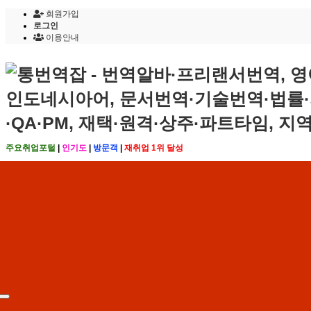
회원가입
로그인
이용안내
주요취업포털
|
인기도
|
방문객
|
재취업 1위 달성