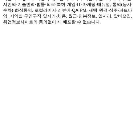
서번역·기술번역·법률·의료·특허·게임·IT·마케팅·매뉴얼, 통역(동시·
순차)·화상통역, 로컬라이저·리뷰어·QA·PM, 재택·원격·상주·파트타
임, 지역별 구인구직·일자리·채용, 월급·연봉정보, 일자리, 알바모집,
취업정보사이트의 동의없이 재 배포할 수 없습니다.