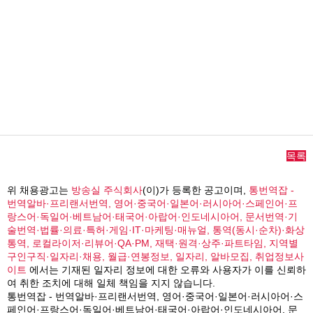
목록
위 채용광고는
방송실 주식회사
(이)가 등록한 공고이며,
통번역잡 -
번역알바·프리랜서번역, 영어·중국어·일본어·러시아어·스페인어·프
랑스어·독일어·베트남어·태국어·아랍어·인도네시아어, 문서번역·기
술번역·법률·의료·특허·게임·IT·마케팅·매뉴얼, 통역(동시·순차)·화상
통역, 로컬라이저·리뷰어·QA·PM, 재택·원격·상주·파트타임, 지역별
구인구직·일자리·채용, 월급·연봉정보, 일자리, 알바모집, 취업정보사
이트
에서는 기재된 일자리 정보에 대한 오류와 사용자가 이를 신뢰하
여 취한 조치에 대해 일체 책임을 지지 않습니다.
통번역잡 - 번역알바·프리랜서번역, 영어·중국어·일본어·러시아어·스
페인어·프랑스어·독일어·베트남어·태국어·아랍어·인도네시아어, 문