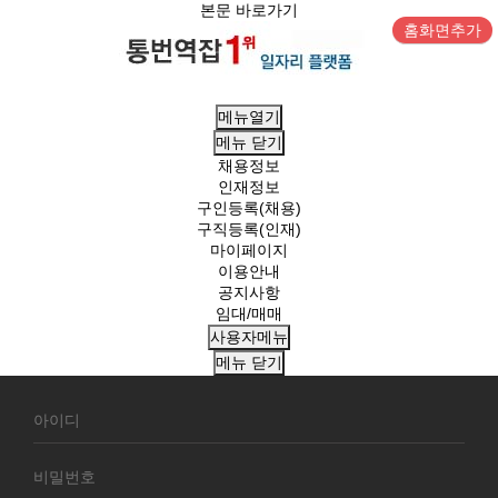
본문 바로가기
홈화면추가
메뉴열기
메뉴
닫기
채용정보
인재정보
구인등록(채용)
구직등록(인재)
마이페이지
이용안내
공지사항
임대/매매
사용자메뉴
메뉴
닫기
회
원
로
그
인