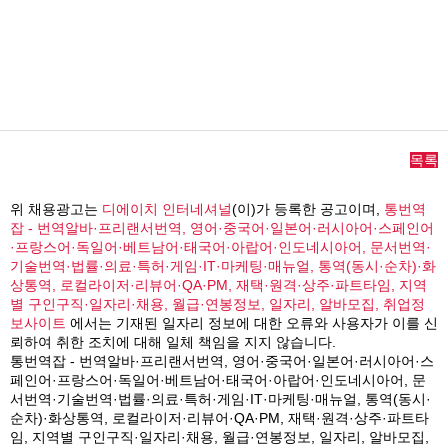
목록
위 채용광고는
디에이치 인터네셔널
(이)가 등록한 공고이며,
통번역
잡 - 번역알바·프리랜서번역, 영어·중국어·일본어·러시아어·스페인어
·프랑스어·독일어·베트남어·태국어·아랍어·인도네시아어, 문서번역·
기술번역·법률·의료·특허·게임·IT·마케팅·매뉴얼, 통역(동시·순차)·화
상통역, 로컬라이저·리뷰어·QA·PM, 재택·원격·상주·파트타임, 지역
별 구인구직·일자리·채용, 월급·연봉정보, 일자리, 알바모집, 취업정
보사이트
에서는 기재된 일자리 정보에 대한 오류와 사용자가 이를 신
뢰하여 취한 조치에 대해 일체 책임을 지지 않습니다.
통번역잡 - 번역알바·프리랜서번역, 영어·중국어·일본어·러시아어·스
페인어·프랑스어·독일어·베트남어·태국어·아랍어·인도네시아어, 문
서번역·기술번역·법률·의료·특허·게임·IT·마케팅·매뉴얼, 통역(동시·
순차)·화상통역, 로컬라이저·리뷰어·QA·PM, 재택·원격·상주·파트타
임, 지역별 구인구직·일자리·채용, 월급·연봉정보, 일자리, 알바모집,