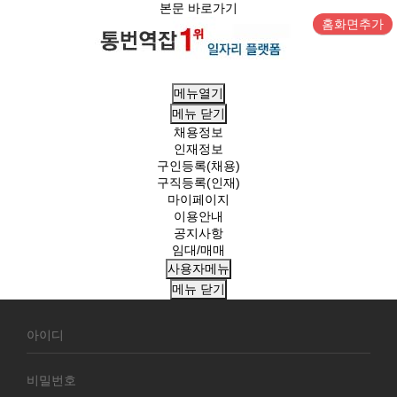
본문 바로가기
홈화면추가
메뉴열기
메뉴
닫기
채용정보
인재정보
구인등록(채용)
구직등록(인재)
마이페이지
이용안내
공지사항
임대/매매
사용자메뉴
메뉴
닫기
회
원
로
그
인