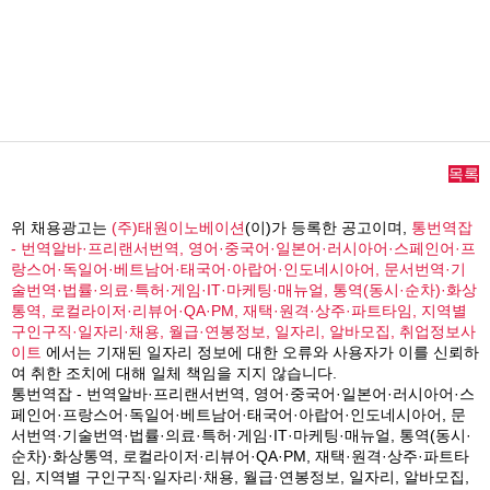
목록
위 채용광고는
(주)태원이노베이션
(이)가 등록한 공고이며,
통번역잡
- 번역알바·프리랜서번역, 영어·중국어·일본어·러시아어·스페인어·프
랑스어·독일어·베트남어·태국어·아랍어·인도네시아어, 문서번역·기
술번역·법률·의료·특허·게임·IT·마케팅·매뉴얼, 통역(동시·순차)·화상
통역, 로컬라이저·리뷰어·QA·PM, 재택·원격·상주·파트타임, 지역별
구인구직·일자리·채용, 월급·연봉정보, 일자리, 알바모집, 취업정보사
이트
에서는 기재된 일자리 정보에 대한 오류와 사용자가 이를 신뢰하
여 취한 조치에 대해 일체 책임을 지지 않습니다.
통번역잡 - 번역알바·프리랜서번역, 영어·중국어·일본어·러시아어·스
페인어·프랑스어·독일어·베트남어·태국어·아랍어·인도네시아어, 문
서번역·기술번역·법률·의료·특허·게임·IT·마케팅·매뉴얼, 통역(동시·
순차)·화상통역, 로컬라이저·리뷰어·QA·PM, 재택·원격·상주·파트타
임, 지역별 구인구직·일자리·채용, 월급·연봉정보, 일자리, 알바모집,