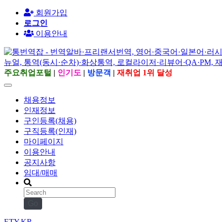
회원가입
로그인
이용안내
주요취업포털
|
인기도
|
방문객
|
재취업 1위 달성
채용정보
인재정보
구인등록(채용)
구직등록(인재)
마이페이지
이용안내
공지사항
임대/매매
Go
ETY.KR