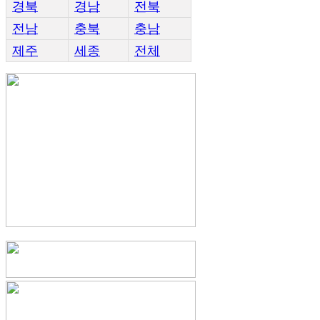
경북
경남
전북
전남
충북
충남
제주
세종
전체