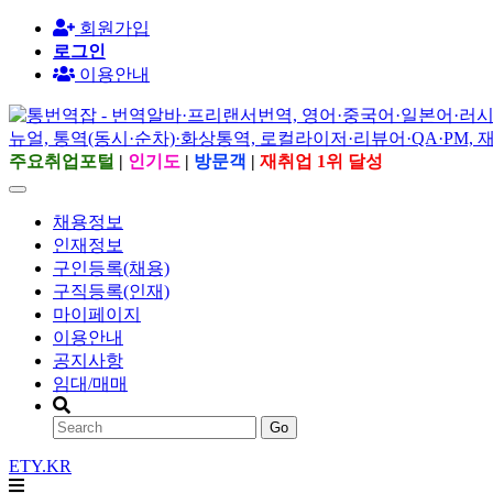
회원가입
로그인
이용안내
주요취업포털
|
인기도
|
방문객
|
재취업 1위 달성
채용정보
인재정보
구인등록(채용)
구직등록(인재)
마이페이지
이용안내
공지사항
임대/매매
Go
ETY.KR