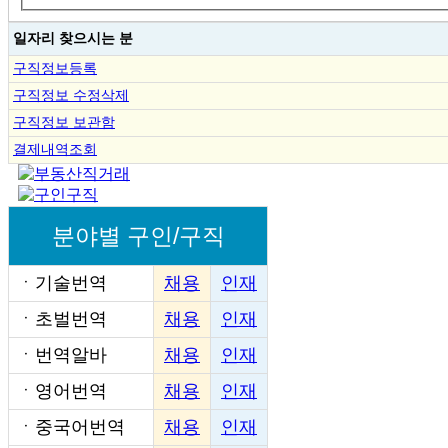
일자리 찾으시는 분
구직정보등록
구직정보 수정삭제
구직정보 보관함
결제내역조회
분야별 구인/구직
ㆍ
기술번역
채용
인재
ㆍ
초벌번역
채용
인재
ㆍ
번역알바
채용
인재
ㆍ
영어번역
채용
인재
ㆍ
중국어번역
채용
인재