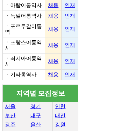
ㆍ
아랍어통역사
채용
인재
ㆍ
독일어통역사
채용
인재
ㆍ
포르투갈어통
채용
인재
역
ㆍ
프랑스어통역
채용
인재
사
ㆍ
러시아어통역
채용
인재
사
ㆍ
기타통역사
채용
인재
지역별 모집정보
서울
경기
인천
부산
대구
대전
광주
울산
강원